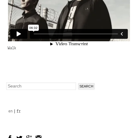
Walk
Search
Search
form
en
fr