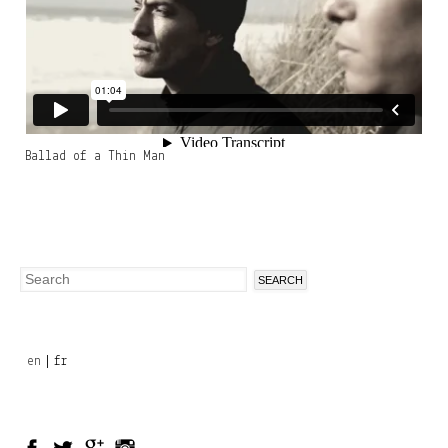
Ballad of a Thin Man
Search
Search
form
en
fr