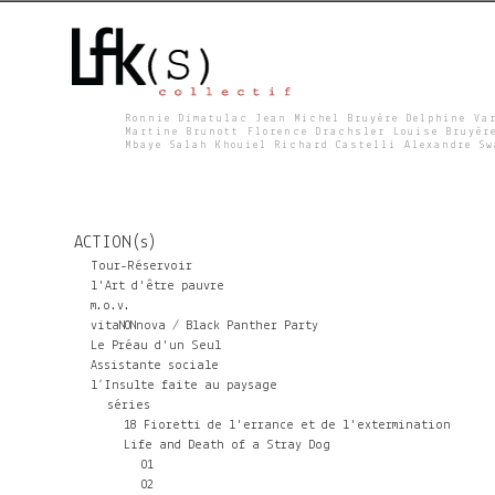
Ronnie Dimatulac Jean Michel Bruyère Delphine Va
Martine Brunott Florence Drachsler Louise Bruyèr
Mbaye Salah Khouiel Richard Castelli Alexandre S
L
F
ACTION(s)
K
Tour-Réservoir
l'Art d'être pauvre
m.o.v.
S
vitaNONnova / Black Panther Party
Le Préau d'un Seul
Assistante sociale
l’Insulte faite au paysage
séries
18 Fioretti de l'errance et de l'extermination
Life and Death of a Stray Dog
01
02