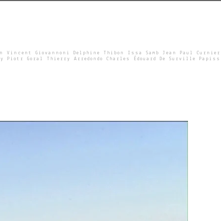
un Vincent Giovannoni Delphine Thibon Issa Samb Jean Paul Curnier
y Piotr Goral Thierry Arredondo Charles Édouard De Surville Papiss