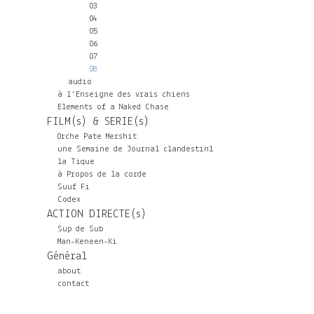
03
04
05
06
07
08
audio
à l'Enseigne des vrais chiens
Elements of a Naked Chase
FILM(s) & SERIE(s)
Orche Pate Mershit
une Semaine de Journal clandestin1
la Tique
à Propos de la corde
Suuf Fi
Codex
ACTION DIRECTE(s)
Sup de Sub
Man-Keneen-Ki
Général
about
contact