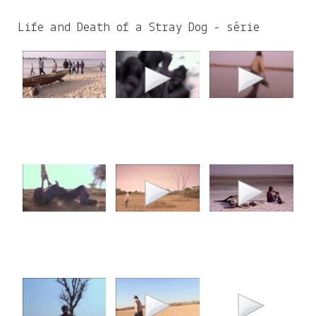
c
h
Life and Death of a Stray Dog - série
f
o
r
m