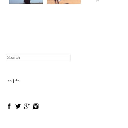
Search
Search
form
en
fr