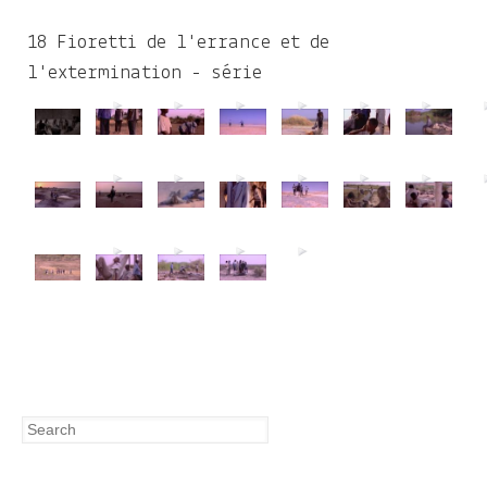
c
h
18 Fioretti de l'errance et de
f
l'extermination - série
o
r
m
Search
Search
form