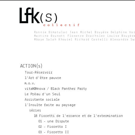
Ronnie Dimatulac Jean Michel Bruyère Delphine Va
Martine Brunott Florence Drachsler Louise Bruyèr
Mbaye Salah Khouiel Richard Castelli Alexandre S
L
F
ACTION(s)
K
Tour-Réservoir
l'Art d'être pauvre
m.o.v.
S
vitaNONnova / Black Panther Party
Le Préau d'un Seul
Assistante sociale
l’Insulte faite au paysage
séries
18 Fioretti de l'errance et de l'extermination
01 - une Dispute
02 - Fioretto I
03 - Fioretto II