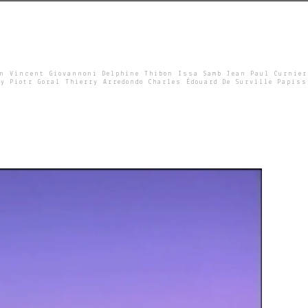
un Vincent Giovannoni Delphine Thibon Issa Samb Jean Paul Curnier
y Piotr Goral Thierry Arredondo Charles Édouard De Surville Papiss