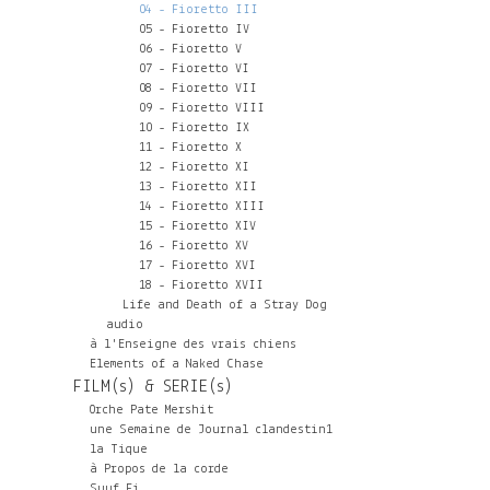
04 - Fioretto III
05 - Fioretto IV
06 - Fioretto V
07 - Fioretto VI
08 - Fioretto VII
09 - Fioretto VIII
10 - Fioretto IX
11 - Fioretto X
12 - Fioretto XI
13 - Fioretto XII
14 - Fioretto XIII
15 - Fioretto XIV
16 - Fioretto XV
17 - Fioretto XVI
18 - Fioretto XVII
Life and Death of a Stray Dog
audio
à l'Enseigne des vrais chiens
Elements of a Naked Chase
FILM(s) & SERIE(s)
Orche Pate Mershit
une Semaine de Journal clandestin1
la Tique
à Propos de la corde
Suuf Fi