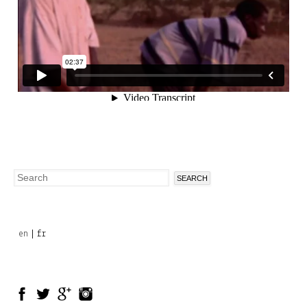
Search
Search
form
en
fr