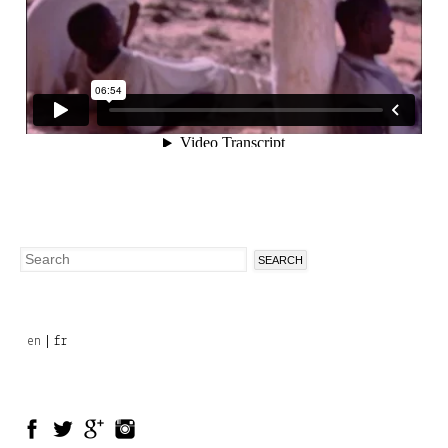
Search
Search
form
en
fr