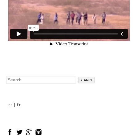
Search
Search
form
en
fr