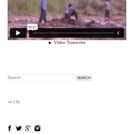
Search
Search
form
en
fr