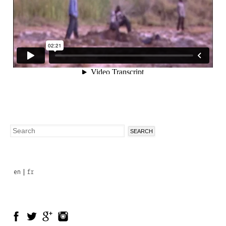
Search
Search
form
en
fr