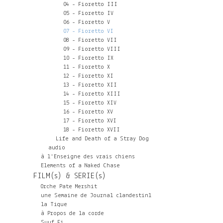
04 - Fioretto III
05 - Fioretto IV
06 - Fioretto V
07 - Fioretto VI
08 - Fioretto VII
09 - Fioretto VIII
10 - Fioretto IX
11 - Fioretto X
12 - Fioretto XI
13 - Fioretto XII
14 - Fioretto XIII
15 - Fioretto XIV
16 - Fioretto XV
17 - Fioretto XVI
18 - Fioretto XVII
Life and Death of a Stray Dog
audio
à l'Enseigne des vrais chiens
Elements of a Naked Chase
FILM(s) & SERIE(s)
Orche Pate Mershit
une Semaine de Journal clandestin1
la Tique
à Propos de la corde
Suuf Fi