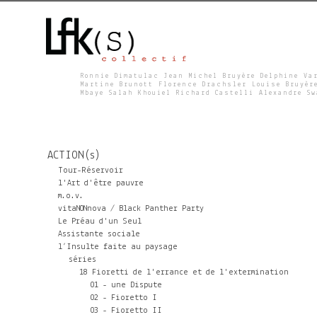
Ronnie Dimatulac Jean Michel Bruyère Delphine Va
Martine Brunott Florence Drachsler Louise Bruyèr
Mbaye Salah Khouiel Richard Castelli Alexandre S
L
F
ACTION(s)
K
Tour-Réservoir
l'Art d'être pauvre
m.o.v.
S
vitaNONnova / Black Panther Party
Le Préau d'un Seul
Assistante sociale
l’Insulte faite au paysage
séries
18 Fioretti de l'errance et de l'extermination
01 - une Dispute
02 - Fioretto I
03 - Fioretto II