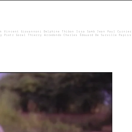
un Vincent Giovannoni Delphine Thibon Issa Samb Jean Paul Curnier
y Piotr Goral Thierry Arredondo Charles Édouard De Surville Papiss