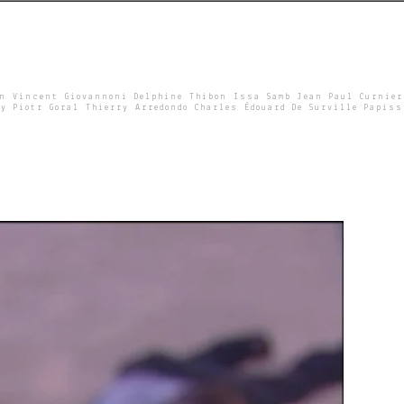
un Vincent Giovannoni Delphine Thibon Issa Samb Jean Paul Curnier
y Piotr Goral Thierry Arredondo Charles Édouard De Surville Papiss