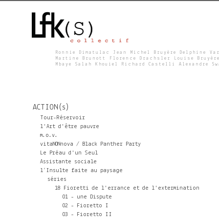
Ronnie Dimatulac Jean Michel Bruyère Delphine Va
Martine Brunott Florence Drachsler Louise Bruyèr
Mbaye Salah Khouiel Richard Castelli Alexandre S
L
F
ACTION(s)
K
Tour-Réservoir
l'Art d'être pauvre
m.o.v.
S
vitaNONnova / Black Panther Party
Le Préau d'un Seul
Assistante sociale
l’Insulte faite au paysage
séries
18 Fioretti de l'errance et de l'extermination
01 - une Dispute
02 - Fioretto I
03 - Fioretto II