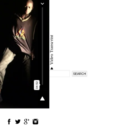
Search
Search
form
en
fr