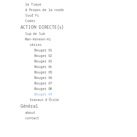
la Tique
à Propos de la corde
Suuf Fi
Codex
ACTION DIRECTE(s)
Sup de Sub
Man-Keneen-Ki
séries
Bouger 01
Bouger 02
Bouger 03
Bouger 04
Bouger 05
Bouger 06
Bouger 07
Bouger 08
Bouger 09
travaux d'École
Général
about
contact