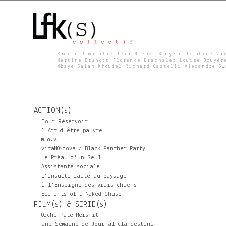
Ronnie Dimatulac Jean Michel Bruyère Delphine Va
Martine Brunott Florence Drachsler Louise Bruyèr
Mbaye Salah Khouiel Richard Castelli Alexandre S
L
F
ACTION(s)
K
Tour-Réservoir
l'Art d'être pauvre
m.o.v.
S
vitaNONnova / Black Panther Party
Le Préau d'un Seul
Assistante sociale
l’Insulte faite au paysage
à l'Enseigne des vrais chiens
Elements of a Naked Chase
FILM(s) & SERIE(s)
Orche Pate Mershit
une Semaine de Journal clandestin1