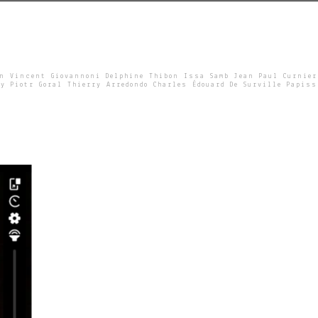
un Vincent Giovannoni Delphine Thibon Issa Samb Jean Paul Curnier
y Piotr Goral Thierry Arredondo Charles Édouard De Surville Papiss