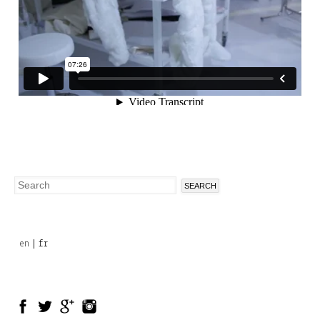
Search
Search
form
en
fr