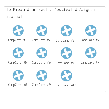
c
h
le Préau d'un seul / festival d'Avignon -
f
journal
o
r
m
CampCamp #1
CampCamp #2
CampCamp #4
CampCamp #3
CampCamp #5
CampCamp #6
CampCamp #7
CampCamp #7
CampCamp #8
CampCamp #9
CampCamp #10