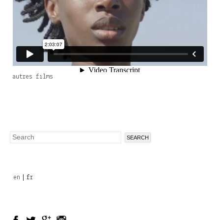
autres films
Search
Search
form
en
fr