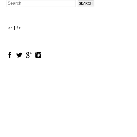
Search
Search
form
en
fr