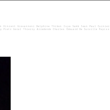
un Vincent Giovannoni Delphine Thibon Issa Samb Jean Paul Curnier
y Piotr Goral Thierry Arredondo Charles Édouard De Surville Papiss