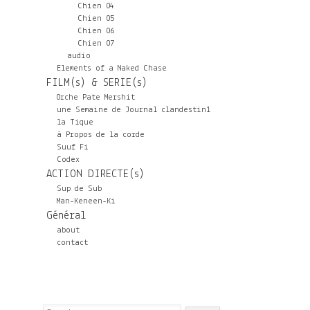
Chien 04
Chien 05
Chien 06
Chien 07
audio
Elements of a Naked Chase
FILM(s) & SERIE(s)
Orche Pate Mershit
une Semaine de Journal clandestin1
la Tique
à Propos de la corde
Suuf Fi
Codex
ACTION DIRECTE(s)
Sup de Sub
Man-Keneen-Ki
Général
about
contact