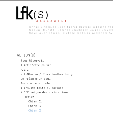
Ronnie Dimatulac Jean Michel Bruyère Delphine Va
Martine Brunott Florence Drachsler Louise Bruyèr
Mbaye Salah Khouiel Richard Castelli Alexandre S
L
F
ACTION(s)
K
Tour-Réservoir
l'Art d'être pauvre
m.o.v.
S
vitaNONnova / Black Panther Party
Le Préau d'un Seul
Assistante sociale
l’Insulte faite au paysage
à l'Enseigne des vrais chiens
séries
Chien 01
Chien 02
Chien 03