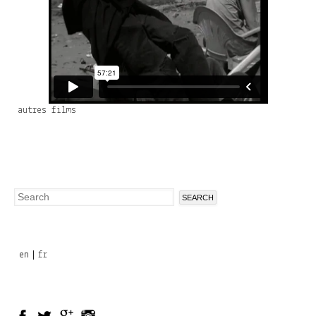
autres films
Search
Search
form
en
fr