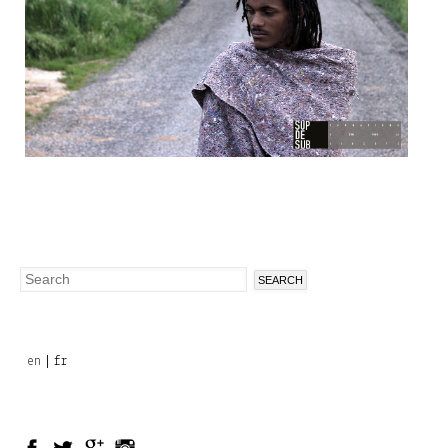
Search
Search
form
en
fr