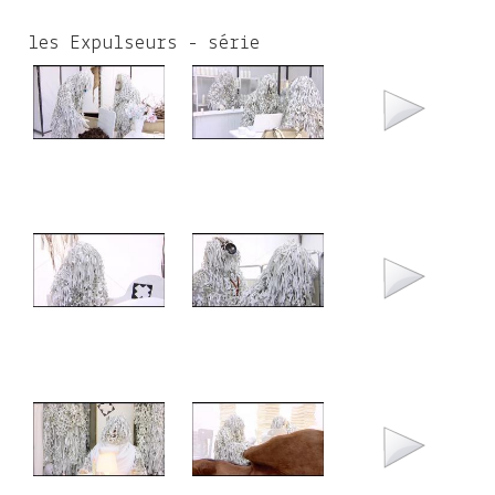
c
h
les Expulseurs - série
f
o
r
m