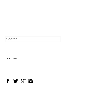
Search
Search
form
en
fr