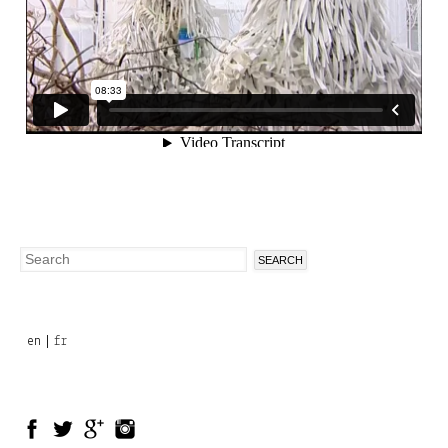
Search
Search
form
en
fr