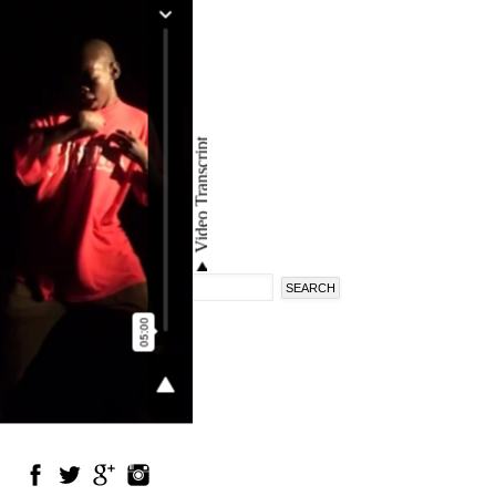
Search
Search
form
en
fr