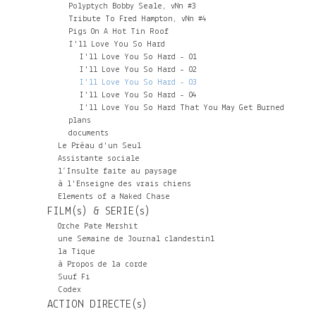
Polyptych Bobby Seale, vNn #3
Tribute To Fred Hampton, vNn #4
Pigs On A Hot Tin Roof
I'll Love You So Hard
I'll Love You So Hard - 01
I'll Love You So Hard - 02
I'll Love You So Hard - 03
I'll Love You So Hard - 04
I'll Love You So Hard That You May Get Burned
plans
documents
Le Préau d'un Seul
Assistante sociale
l’Insulte faite au paysage
à l'Enseigne des vrais chiens
Elements of a Naked Chase
FILM(s) & SERIE(s)
Orche Pate Mershit
une Semaine de Journal clandestin1
la Tique
à Propos de la corde
Suuf Fi
Codex
ACTION DIRECTE(s)