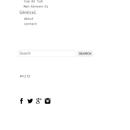
Sup de Sub
Man-Keneen-Ki
Général
about
contact
Search
Search
form
en
fr