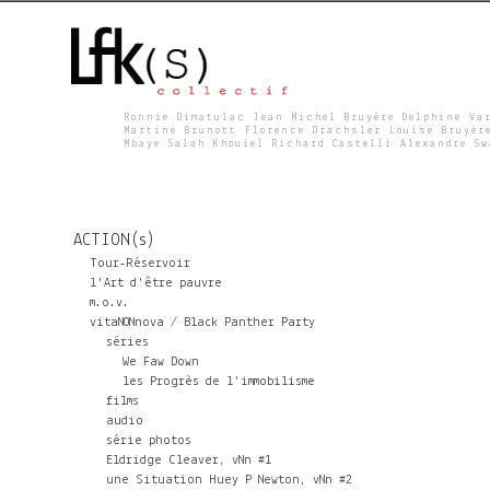
Ronnie Dimatulac Jean Michel Bruyère Delphine Va
Martine Brunott Florence Drachsler Louise Bruyèr
Mbaye Salah Khouiel Richard Castelli Alexandre S
L
F
ACTION(s)
K
Tour-Réservoir
l'Art d'être pauvre
m.o.v.
S
vitaNONnova / Black Panther Party
séries
We Faw Down
les Progrès de l'immobilisme
films
audio
série photos
Eldridge Cleaver, vNn #1
une Situation Huey P Newton, vNn #2