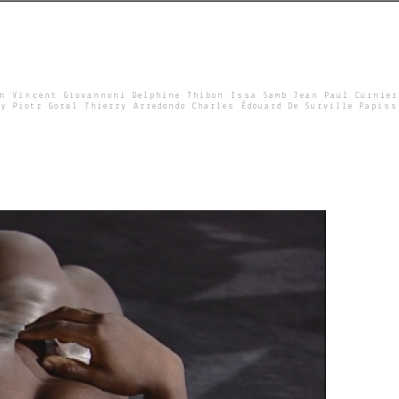
un Vincent Giovannoni Delphine Thibon Issa Samb Jean Paul Curnier
y Piotr Goral Thierry Arredondo Charles Édouard De Surville Papiss