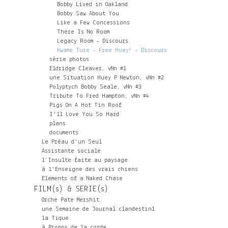
Bobby Lived in Oakland
Bobby Saw About You
Like a Few Concessions
There Is No Room
Legacy Room - Discours
Kwame Ture - Free Huey! - Discours
série photos
Eldridge Cleaver, vNn #1
une Situation Huey P Newton, vNn #2
Polyptych Bobby Seale, vNn #3
Tribute To Fred Hampton, vNn #4
Pigs On A Hot Tin Roof
I'll Love You So Hard
plans
documents
Le Préau d'un Seul
Assistante sociale
l’Insulte faite au paysage
à l'Enseigne des vrais chiens
Elements of a Naked Chase
FILM(s) & SERIE(s)
Orche Pate Mershit
une Semaine de Journal clandestin1
la Tique
à Propos de la corde