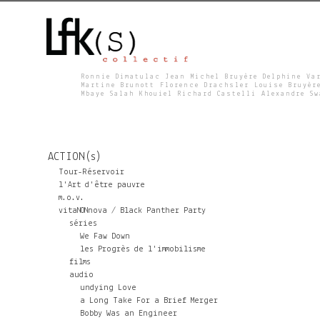
Ronnie Dimatulac Jean Michel Bruyère Delphine Va
Martine Brunott Florence Drachsler Louise Bruyèr
Mbaye Salah Khouiel Richard Castelli Alexandre S
L
F
ACTION(s)
K
Tour-Réservoir
l'Art d'être pauvre
m.o.v.
S
vitaNONnova / Black Panther Party
séries
We Faw Down
les Progrès de l'immobilisme
films
audio
undying Love
a Long Take For a Brief Merger
Bobby Was an Engineer