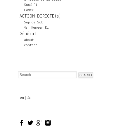
Suuf Fi
Codex
ACTION DIRECTE(s)
Sup de Sub
Man-Keneen-Ki
Général
about
contact
Search
Search
form
en
fr