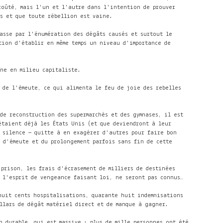
coûté, mais l'un et l'autre dans l'intention de prouver
fs et que toute rébellion est vaine.
asse par l'énumération des dégâts causés et surtout le
tion d'établir en même temps un niveau d'importance de
ine en milieu capitaliste.
 de l'émeute, ce qui alimenta le feu de joie des rebelles
de reconstruction des supermarchés et des gymnases, il est
étaient déjà les États Unis (et que deviendront à leur
s silence — quitte à en exagérer d'autres pour faire bon
x d'émeute et du prolongement parfois sans fin de cette
 prison, les frais d'écrasement de milliers de destinées
e l'esprit de vengeance faisant loi, ne seront pas connus…
 huit cents hospitalisations, quarante huit indemnisations
ollars de dégât matériel direct et de manque à gagner.
n durable, qui est massive : plus de mille personnes ont été