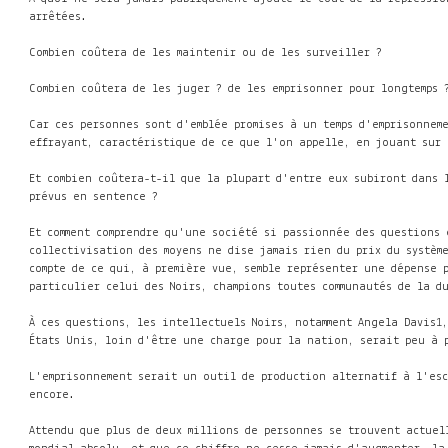
arrêtées.
Combien coûtera de les maintenir ou de les surveiller ?
Combien coûtera de les juger ? de les emprisonner pour longtemps 
Car ces personnes sont d'emblée promises à un temps d'emprisonnem
effrayant, caractéristique de ce que l'on appelle, en jouant sur 
Et combien coûtera-t-il que la plupart d'entre eux subiront dans 
prévus en sentence ?
Et comment comprendre qu'une société si passionnée des questions 
collectivisation des moyens ne dise jamais rien du prix du systèm
compte de ce qui, à première vue, semble représenter une dépense 
particulier celui des Noirs, champions toutes communautés de la d
À ces questions, les intellectuels Noirs, notamment Angela Davis
1
États Unis, loin d'être une charge pour la nation, serait peu à 
L'emprisonnement serait un outil de production alternatif à l'esc
encore.
Attendu que plus de deux millions de personnes se trouvent actuel