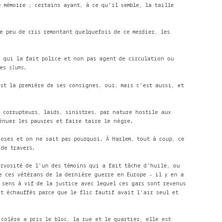
e mémoire ; certains ayant, à ce qu'il semble, la taille
e peu de cris remontant quelquefois de ce merdier, les
a qui la fait police et non pas agent de circulation ou
des
slums
.
st la première de ses consignes, oui, mais c'est aussi, et
 corrupteurs, laids, sinistres, par nature hostile aux
énuer les pauvres et faire taire le nègre.
hoses et on ne sait pas pourquoi. À Harlem, tout à coup, ce
 de travers.
ervosité de l'un des témoins qui a fait tâche d'huile, ou
e ces vétérans de la dernière guerre en Europe - il y en a
 sens à vif de la justice avec lequel ces gars sont revenus
nt échauffés parce que le flic fautif avait l'air seul et
colère a pris le bloc, la rue et le quartier, elle est