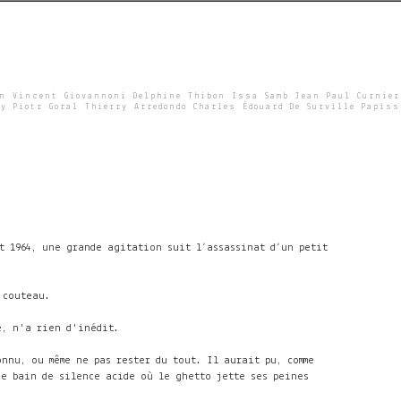
un Vincent Giovannoni Delphine Thibon Issa Samb Jean Paul Curnier
y Piotr Goral Thierry Arredondo Charles Édouard De Surville Papiss
et 1964, une grande agitation suit l’assassinat d’un petit
n couteau.
re, n'a rien d'inédit.
nnu, ou même ne pas rester du tout. Il aurait pu, comme
ce bain de silence acide où le ghetto jette ses peines