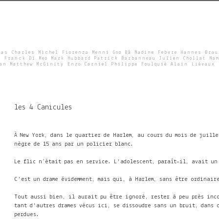
Skip
to
main
content
ras Charles Michel Fiorenza Menni Goo Bâ Nadine Febvre Hannes Bra
e Franck Di Meo Mark Hubbard Patrick Barbanneau Julien Chollat Nam
wan Matthew McGinity Enzo Carniel Philippe Foulquié Alain Liévaux
les 4 Canicules
À New York, dans le quartier de Harlem, au cours du mois de juill
nègre de 15 ans par un policier blanc.
Le flic n’était pas en service. L'adolescent, paraît-il, avait u
C'est un drame évidemment, mais qui, à Harlem, sans être ordinai
Tout aussi bien, il aurait pu être ignoré, rester à peu près inco
tant d'autres drames vécus ici, se dissoudre sans un bruit, dans 
perdues.