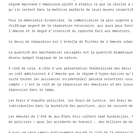
régime marchand s'emploiera plutôt à établir ce que la révolte a 
qu'ils restent dans la maîtrise parfaite de leurs moyens respecti
Pour la démocratie financière, la communication la plus urgente p
chiffrage argent de la réparation nécessaire, qui aura pour fonc
l'émeute et le degré d'intensité du reproche fait aux émeutiers.
Le devis de réparation est l'échelle de Richter de l'émeute urba
La quantité des marchandises saccagées est la quantité dramatique
devenu budget tragique de la nation.
À côté de cela, à côté d'une présentation théâtralisée des devis 
un coût additionnel à l'émeute que le régime d'hyper-épicier qu'
suite toutes les puissances occidentales) passera volontiers sou
compte — c'est le coût de la répression des émeutiers et des lieu
répression dans le temps.
Les frais d'enquête policière, les frais de justice, les frais de
individuelles dans la brutalité des punitions… prix de revient d
Les émeutes de l'été 64 aux États Unis coûtent sept funérailles,
de policiers — pour les accidents du travail -, des millions de d
À quoi ne sera jamais publiquement ajouté le coût de la répressio