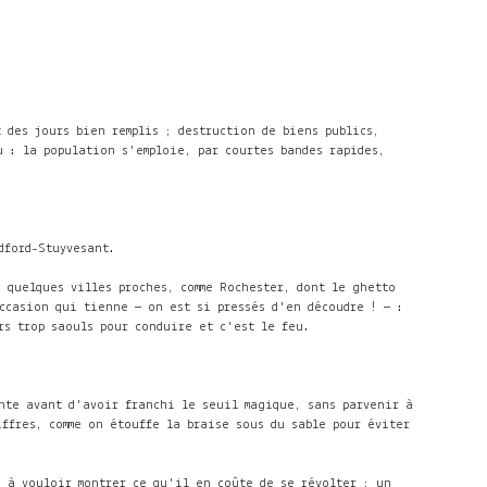
 des jours bien remplis ; destruction de biens publics,
u : la population s'emploie, par courtes bandes rapides,
dford-Stuyvesant.
e quelques villes proches, comme Rochester, dont le ghetto
ccasion qui tienne — on est si pressés d'en découdre ! — :
rs trop saouls pour conduire et c'est le feu.
nte avant d'avoir franchi le seuil magique, sans parvenir à
ffres, comme on étouffe la braise sous du sable pour éviter
 à vouloir montrer ce qu'il en coûte de se révolter ; un