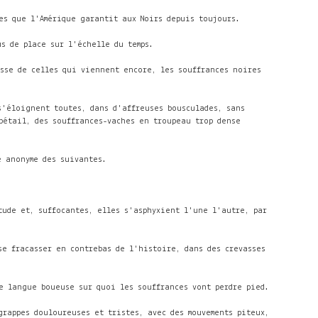
es que l'Amérique garantit aux Noirs depuis toujours.
us de place sur l'échelle du temps.
asse de celles qui viennent encore, les souffrances noires
s'éloignent toutes, dans d'affreuses bousculades, sans
bétail, des souffrances-vaches en troupeau trop dense
e anonyme des suivantes.
tude et, suffocantes, elles s'asphyxient l'une l'autre, par
se fracasser en contrebas de l'histoire, dans des crevasses
e langue boueuse sur quoi les souffrances vont perdre pied.
grappes douloureuses et tristes, avec des mouvements piteux,