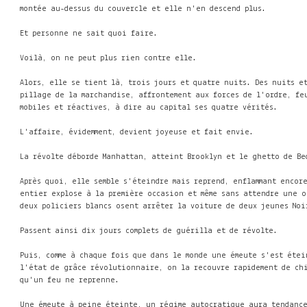
montée au-dessus du couvercle et elle n'en descend plus.
Et personne ne sait quoi faire.
Voilà, on ne peut plus rien contre elle.
Alors, elle se tient là, trois jours et quatre nuits. Des nuits et
pillage de la marchandise, affrontement aux forces de l'ordre, fe
mobiles et réactives, à dire au capital ses quatre vérités.
L'affaire, évidemment, devient joyeuse et fait envie.
La révolte déborde Manhattan, atteint Brooklyn et le ghetto de Be
Après quoi, elle semble s'éteindre mais reprend, enflammant encor
entier explose à la première occasion et même sans attendre une o
deux policiers blancs osent arrêter la voiture de deux jeunes Noi
Passent ainsi dix jours complets de guérilla et de révolte.
Puis, comme à chaque fois que dans le monde une émeute s'est étei
l'état de grâce révolutionnaire, on la recouvre rapidement de chi
qu'un feu ne reprenne.
Une émeute à peine éteinte, un régime autocratique aura tendance