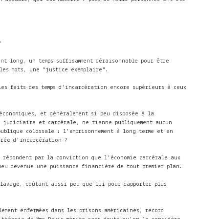
?
ent long, un temps suffisamment déraisonnable pour être
les mots, une "justice exemplaire".
les faits des temps d'incarcération encore supérieurs à ceux
économiques, et généralement si peu disposée à la
e judiciaire et carcérale, ne tienne publiquement aucun
publique colossale : l'emprisonnement à long terme et en
urée d'incarcération ?
, répondent par la conviction que l'économie carcérale aux
peu devenue une puissance financière de tout premier plan.
lavage, coûtant aussi peu que lui pour rapporter plus
lement enfermées dans les prisons américaines, record