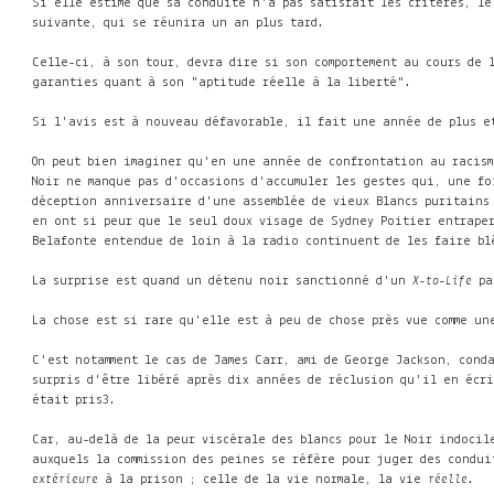
Si elle estime que sa conduite n'a pas satisfait les critères, le
suivante, qui se réunira un an plus tard.
Celle-ci, à son tour, devra dire si son comportement au cours de 
garanties quant à son "aptitude réelle à la liberté".
Si l'avis est à nouveau défavorable, il fait une année de plus e
On peut bien imaginer qu'en une année de confrontation au racism
Noir ne manque pas d'occasions d'accumuler les gestes qui, une fo
déception anniversaire d'une assemblée de vieux Blancs puritains 
en ont si peur que le seul doux visage de Sydney Poitier entrape
Belafonte entendue de loin à la radio continuent de les faire bl
La surprise est quand un détenu noir sanctionné d'un
X-to-Life
pa
La chose est si rare qu'elle est à peu de chose près vue comme un
C'est notamment le cas de James Carr, ami de George Jackson, cond
surpris d'être libéré après dix années de réclusion qu'il en écri
était pris
3
.
Car, au-delà de la peur viscérale des blancs pour le Noir indocil
auxquels la commission des peines se réfère pour juger des condui
extérieure
à la prison ; celle de la vie normale, la vie
réelle
.