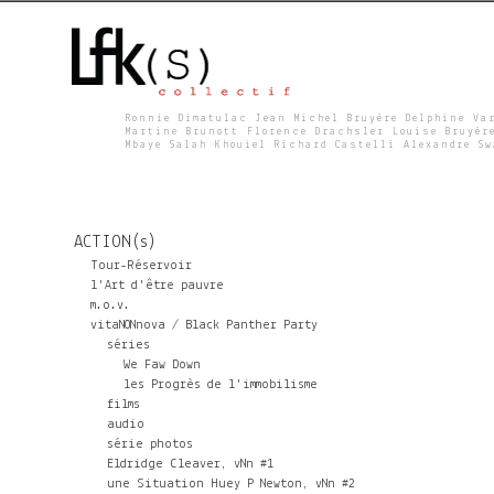
Ronnie Dimatulac Jean Michel Bruyère Delphine Va
Martine Brunott Florence Drachsler Louise Bruyèr
Mbaye Salah Khouiel Richard Castelli Alexandre S
L
F
ACTION(s)
K
Tour-Réservoir
l'Art d'être pauvre
m.o.v.
S
vitaNONnova / Black Panther Party
séries
We Faw Down
les Progrès de l'immobilisme
films
audio
série photos
Eldridge Cleaver, vNn #1
une Situation Huey P Newton, vNn #2