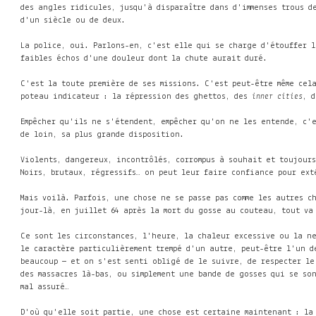
des angles ridicules, jusqu'à disparaître dans d'immenses trous d
d'un siècle ou de deux.
La police, oui. Parlons-en, c'est elle qui se charge d'étouffer l
faibles échos d'une douleur dont la chute aurait duré.
C'est la toute première de ses missions. C'est peut-être même cel
poteau indicateur : la répression des ghettos, des
inner cities
, 
Empêcher qu'ils ne s'étendent, empêcher qu'on ne les entende, c'e
de loin, sa plus grande disposition.
Violents, dangereux, incontrôlés, corrompus à souhait et toujours
Noirs, brutaux, régressifs… on peut leur faire confiance pour ext
Mais voilà. Parfois, une chose ne se passe pas comme les autres c
jour-là, en juillet 64 après la mort du gosse au couteau, tout va
Ce sont les circonstances, l'heure, la chaleur excessive ou la n
le caractère particulièrement trempé d'un autre, peut-être l'un d
beaucoup — et on s'est senti obligé de le suivre, de respecter le
des massacres là-bas, ou simplement une bande de gosses qui se so
mal assuré…
D'où qu'elle soit partie, une chose est certaine maintenant : la 