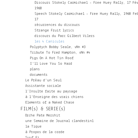
Discours Stokely Carmichael - Free Huey Rally, 17 Fé
1968
Speech Stokely Carmichael - Free Huey Rally, 1968 Fe
17
récurrences du discours
Strange Fruit lyrics
discours du Parc Gilbert Vilers
les 4 Canicules
Polyptych Bobby Seale, vNn #3
Tribute To Fred Hampton, vNn #4
Pigs On A Hot Tin Roof
I'll Love You So Hard
plans
documents
Le Préau d'un Seul
Assistante sociale
l’Insulte faite au paysage
à l'Enseigne des vrais chiens
Elements of a Naked Chase
FILM(s) & SERIE(s)
Orche Pate Mershit
une Semaine de Journal clandestin1
la Tique
à Propos de la corde
Suuf Fi