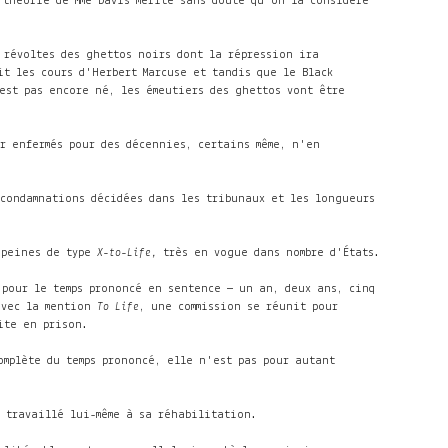
 théorie de Mme Davis mérite sans doute qu'on la considère
 révoltes des ghettos noirs dont la répression ira
t les cours d'Herbert Marcuse et tandis que le Black
'est pas encore né, les émeutiers des ghettos vont être
r enfermés pour des décennies, certains même, n'en
 condamnations décidées dans les tribunaux et les longueurs
 peines de type
X-to-Life,
très en vogue dans nombre d'États.
 pour le temps prononcé en sentence — un an, deux ans, cinq
avec la mention
To Life
, une commission se réunit pour
ite en prison.
mplète du temps prononcé, elle n'est pas pour autant
 travaillé lui-même à sa réhabilitation.