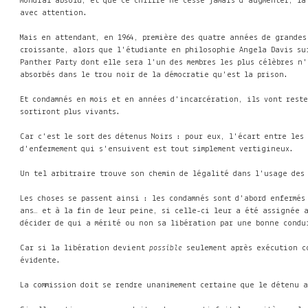
mondial absolu, et que ce chiffre ne cesse jamais d'augmenter, la
avec attention.
Mais en attendant, en 1964, première des quatre années de grandes
croissante, alors que l'étudiante en philosophie Angela Davis sui
Panther Party dont elle sera l'un des membres les plus célèbres n
absorbés dans le trou noir de la démocratie qu'est la prison.
Et condamnés en mois et en années d'incarcération, ils vont reste
sortiront plus vivants.
Car c'est le sort des détenus Noirs : pour eux, l'écart entre les
d'enfermement qui s'ensuivent est tout simplement vertigineux.
Un tel arbitraire trouve son chemin de légalité dans l'usage des
Les choses se passent ainsi : les condamnés sont d'abord enfermés
ans… et à la fin de leur peine, si celle-ci leur a été assignée 
décider de qui a mérité ou non sa libération par une bonne condu
Car si la libération devient
possible
seulement après exécution co
évidente.
La commission doit se rendre unanimement certaine que le détenu a