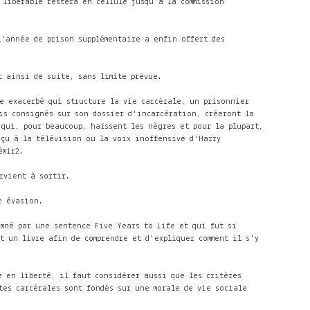
 libérable restera en cellule jusqu'à la commission
l'année de prison supplémentaire a enfin offert des
t ainsi de suite, sans limite prévue.
e exacerbé qui structure la vie carcérale, un prisonnier
is consignés sur son dossier d'incarcération, créeront la
qui, pour beaucoup, haïssent les nègres et pour la plupart,
rçu à la télévision ou la voix inoffensive d'Harry
êmir
2
.
rvient à sortir.
e évasion.
amné par une sentence Five Years to Life et qui fut si
t un livre afin de comprendre et d'expliquer comment il s'y
e en liberté, il faut considérer aussi que les critères
tes carcérales sont fondés sur une morale de vie sociale