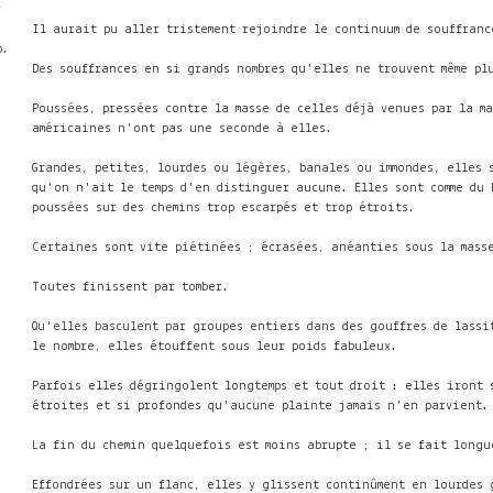
v
Il aurait pu aller tristement rejoindre le continuum de souffranc
b.
Des souffrances en si grands nombres qu'elles ne trouvent même pl
Poussées, pressées contre la masse de celles déjà venues par la m
américaines n'ont pas une seconde à elles.
Grandes, petites, lourdes ou légères, banales ou immondes, elles 
qu'on n'ait le temps d'en distinguer aucune. Elles sont comme du 
poussées sur des chemins trop escarpés et trop étroits.
Certaines sont vite piétinées ; écrasées, anéanties sous la mass
Toutes finissent par tomber.
Qu'elles basculent par groupes entiers dans des gouffres de lassi
le nombre, elles étouffent sous leur poids fabuleux.
Parfois elles dégringolent longtemps et tout droit : elles iront 
étroites et si profondes qu'aucune plainte jamais n'en parvient.
La fin du chemin quelquefois est moins abrupte ; il se fait longu
Effondrées sur un flanc, elles y glissent continûment en lourdes 