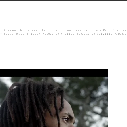
un Vincent Giovannoni Delphine Thibon Issa Samb Jean Paul Curnier
y Piotr Goral Thierry Arredondo Charles Édouard De Surville Papiss