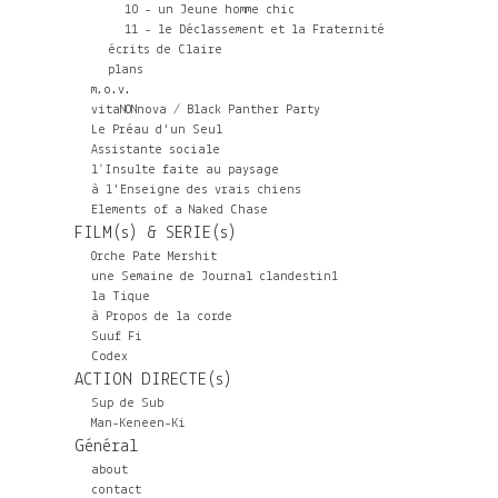
10 - un Jeune homme chic
11 - le Déclassement et la Fraternité
écrits de Claire
plans
m.o.v.
vitaNONnova / Black Panther Party
Le Préau d'un Seul
Assistante sociale
l’Insulte faite au paysage
à l'Enseigne des vrais chiens
Elements of a Naked Chase
FILM(s) & SERIE(s)
Orche Pate Mershit
une Semaine de Journal clandestin1
la Tique
à Propos de la corde
Suuf Fi
Codex
ACTION DIRECTE(s)
Sup de Sub
Man-Keneen-Ki
Général
about
contact