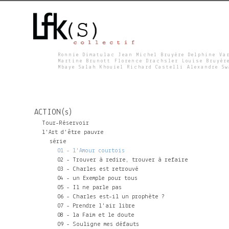
Ronnie Dimatulac Jean Michel Bruyère Delphine Va
Martine Brunott Florence Drachsler Louise Bruyèr
Mbaye Salah Khouiel Richard Castelli Alexandre S
L
F
ACTION(s)
K
Tour-Réservoir
l'Art d'être pauvre
série
S
01 - l'Amour courtois
02 - Trouver à redire, trouver à refaire
03 - Charles est retrouvé
04 - un Exemple pour tous
05 - Il ne parle pas
06 - Charles est-il un prophète ?
07 - Prendre l'air libre
08 - la Faim et le doute
09 - Souligne mes défauts