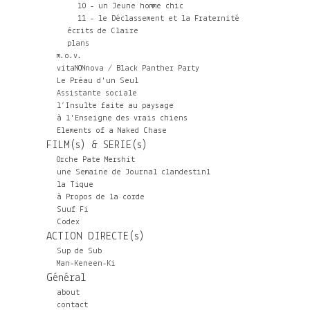
10 - un Jeune homme chic
11 - le Déclassement et la Fraternité
écrits de Claire
plans
m.o.v.
vitaNONnova / Black Panther Party
Le Préau d'un Seul
Assistante sociale
l’Insulte faite au paysage
à l'Enseigne des vrais chiens
Elements of a Naked Chase
FILM(s) & SERIE(s)
Orche Pate Mershit
une Semaine de Journal clandestin1
la Tique
à Propos de la corde
Suuf Fi
Codex
ACTION DIRECTE(s)
Sup de Sub
Man-Keneen-Ki
Général
about
contact