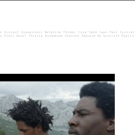
un Vincent Giovannoni Delphine Thibon Issa Samb Jean Paul Curnier
y Piotr Goral Thierry Arredondo Charles Édouard De Surville Papiss