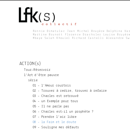
Ronnie Dimatulac Jean Michel Bruyère Delphine Va
Martine Brunott Florence Drachsler Louise Bruyèr
Mbaye Salah Khouiel Richard Castelli Alexandre S
L
F
ACTION(s)
K
Tour-Réservoir
l'Art d'être pauvre
série
S
01 - l'Amour courtois
02 - Trouver à redire, trouver à refaire
03 - Charles est retrouvé
04 - un Exemple pour tous
05 - Il ne parle pas
06 - Charles est-il un prophète ?
07 - Prendre l'air libre
08 - la Faim et le doute
09 - Souligne mes défauts