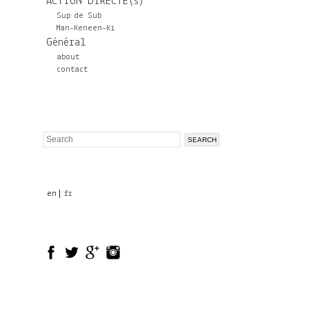
ACTION DIRECTE(s)
Sup de Sub
Man-Keneen-Ki
Général
about
contact
Search
Search
form
en
fr