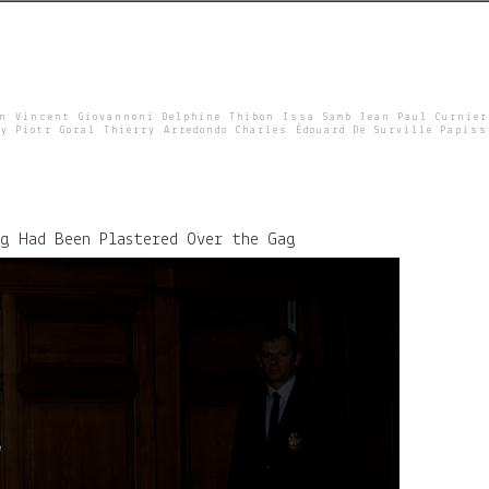
un Vincent Giovannoni Delphine Thibon Issa Samb Jean Paul Curnier
y Piotr Goral Thierry Arredondo Charles Édouard De Surville Papiss
ng Had Been Plastered Over the Gag