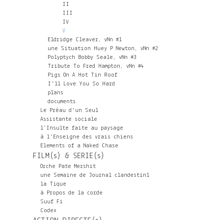
II
III
IV
V
Eldridge Cleaver, vNn #1
une Situation Huey P Newton, vNn #2
Polyptych Bobby Seale, vNn #3
Tribute To Fred Hampton, vNn #4
Pigs On A Hot Tin Roof
I'll Love You So Hard
plans
documents
Le Préau d'un Seul
Assistante sociale
l’Insulte faite au paysage
à l'Enseigne des vrais chiens
Elements of a Naked Chase
FILM(s) & SERIE(s)
Orche Pate Mershit
une Semaine de Journal clandestin1
la Tique
à Propos de la corde
Suuf Fi
Codex