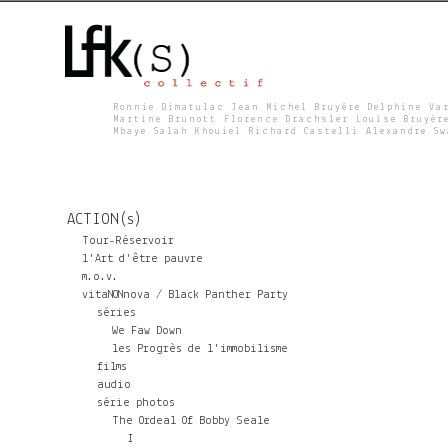
Ronnie Dimatulac Jean Michel Bruyère Delphine Va
Martine Brunott Florence Drachsler Louise Bruyèr
Mbaye Salah Khouiel Richard Castelli Alexandre S
L
F
ACTION(s)
K
Tour-Réservoir
l'Art d'être pauvre
m.o.v.
S
vitaNONnova / Black Panther Party
séries
We Faw Down
les Progrès de l'immobilisme
films
audio
série photos
The Ordeal Of Bobby Seale
I