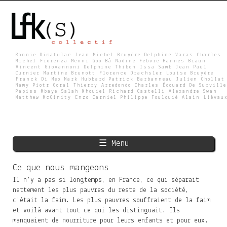
Skip
to
main
content
Ronnie Dimatulac Jean Michel Bruyère Delphine Varas Charles
Michel Fiorenza Menni Goo Bâ Nadine Febvre Hannes Braun
Vincent Giovannoni Delphine Thibon Issa Samb Jean Paul
L
Curnier Martine Brunott Florence Drachsler Louise Bruyère
Franck Di Meo Mark Hubbard Patrick Barbanneau Julien Chollat
Namy Piotr Goral Thierry Arredondo Charles Édouard De Surville
Papiss Mbaye Salah Khouiel Richard Castelli Alexandre Swan
Matthew McGinity Enzo Carniel Philippe Foulquié Alain Liévau
F
K
☰ Menu
S
Ce que nous mangeons
Il n'y a pas si longtemps, en France, ce qui séparait
nettement les plus pauvres du reste de la société,
c'était la faim. Les plus pauvres souffraient de la faim
et voilà avant tout ce qui les distinguait. Ils
manquaient de nourriture pour leurs enfants et pour eux.