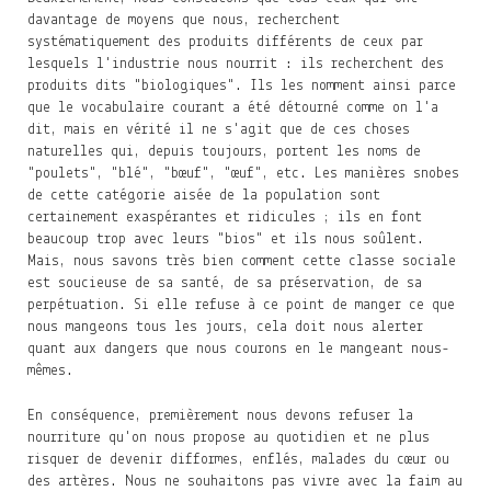
davantage de moyens que nous, recherchent
systématiquement des produits différents de ceux par
lesquels l'industrie nous nourrit : ils recherchent des
produits dits "biologiques". Ils les nomment ainsi parce
que le vocabulaire courant a été détourné comme on l'a
dit, mais en vérité il ne s'agit que de ces choses
naturelles qui, depuis toujours, portent les noms de
"poulets", "blé", "bœuf", "œuf", etc. Les manières snobes
de cette catégorie aisée de la population sont
certainement exaspérantes et ridicules ; ils en font
beaucoup trop avec leurs "bios" et ils nous soûlent.
Mais, nous savons très bien comment cette classe sociale
est soucieuse de sa santé, de sa préservation, de sa
perpétuation. Si elle refuse à ce point de manger ce que
nous mangeons tous les jours, cela doit nous alerter
quant aux dangers que nous courons en le mangeant nous-
mêmes.
En conséquence, premièrement nous devons refuser la
nourriture qu'on nous propose au quotidien et ne plus
risquer de devenir difformes, enflés, malades du cœur ou
des artères. Nous ne souhaitons pas vivre avec la faim au