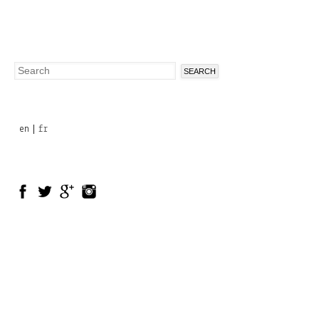
Search
Search
form
en
fr