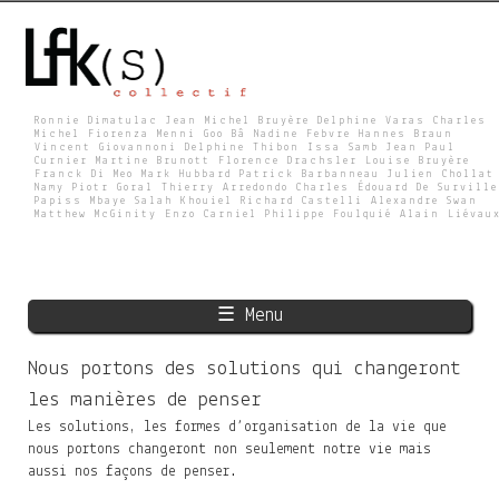
Skip
to
main
content
Ronnie Dimatulac Jean Michel Bruyère Delphine Varas Charles
Michel Fiorenza Menni Goo Bâ Nadine Febvre Hannes Braun
Vincent Giovannoni Delphine Thibon Issa Samb Jean Paul
L
Curnier Martine Brunott Florence Drachsler Louise Bruyère
Franck Di Meo Mark Hubbard Patrick Barbanneau Julien Chollat
Namy Piotr Goral Thierry Arredondo Charles Édouard De Surville
Papiss Mbaye Salah Khouiel Richard Castelli Alexandre Swan
Matthew McGinity Enzo Carniel Philippe Foulquié Alain Liévau
F
K
☰ Menu
S
Nous portons des solutions qui changeront
les manières de penser
Les solutions, les formes d’organisation de la vie que
nous portons changeront non seulement notre vie mais
aussi nos façons de penser.