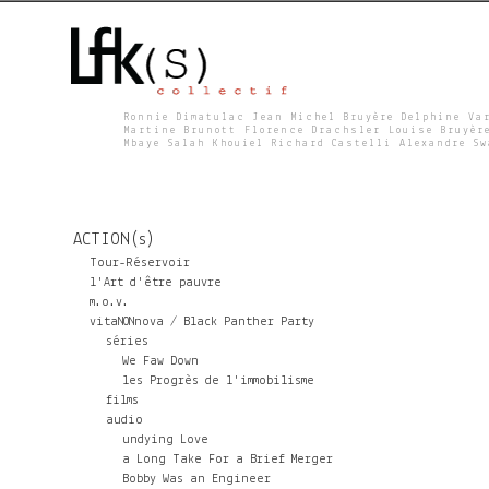
Ronnie Dimatulac Jean Michel Bruyère Delphine Va
Martine Brunott Florence Drachsler Louise Bruyèr
Mbaye Salah Khouiel Richard Castelli Alexandre S
L
F
ACTION(s)
K
Tour-Réservoir
l'Art d'être pauvre
m.o.v.
S
vitaNONnova / Black Panther Party
séries
We Faw Down
les Progrès de l'immobilisme
films
audio
undying Love
a Long Take For a Brief Merger
Bobby Was an Engineer