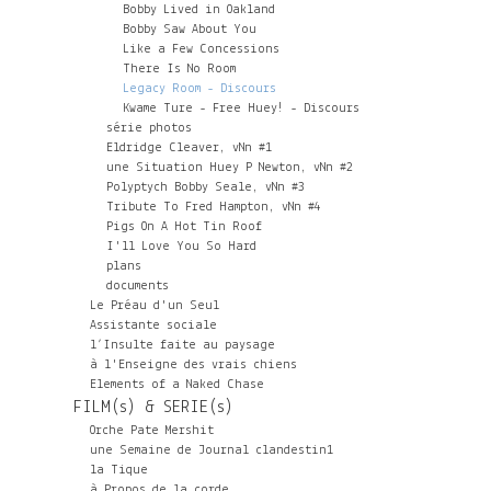
Bobby Lived in Oakland
Bobby Saw About You
Like a Few Concessions
There Is No Room
Legacy Room - Discours
Kwame Ture - Free Huey! - Discours
série photos
Eldridge Cleaver, vNn #1
une Situation Huey P Newton, vNn #2
Polyptych Bobby Seale, vNn #3
Tribute To Fred Hampton, vNn #4
Pigs On A Hot Tin Roof
I'll Love You So Hard
plans
documents
Le Préau d'un Seul
Assistante sociale
l’Insulte faite au paysage
à l'Enseigne des vrais chiens
Elements of a Naked Chase
FILM(s) & SERIE(s)
Orche Pate Mershit
une Semaine de Journal clandestin1
la Tique
à Propos de la corde