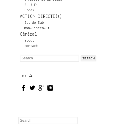
Suuf Fi
Codex
ACTION DIRECTE(s)
Sup de Sub
Man-Keneen-Ki
Général
about
contact
S
S
e
a
e
r
en
fr
a
c
r
h
c
h
f
o
r
Search
Search
m
form