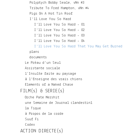
Polyptych Bobby Seale, vNn #3
Tribute To Fred Hampton, vNn #4
Pigs On A Hot Tin Roof
I'll Love You So Hard
I'll Love You So Hard - 01
I'll Love You So Hard - 02
I'll Love You So Hard - 03
I'll Love You So Hard - 04
I'll Love You So Hard That You May Get Burned
plans
documents
Le Préau d'un Seul
Assistante sociale
l’Insulte faite au paysage
à l'Enseigne des vrais chiens
Elements of a Naked Chase
FILM(s) & SERIE(s)
Orche Pate Mershit
une Semaine de Journal clandestin1
la Tique
à Propos de la corde
Suuf Fi
Codex
ACTION DIRECTE(s)