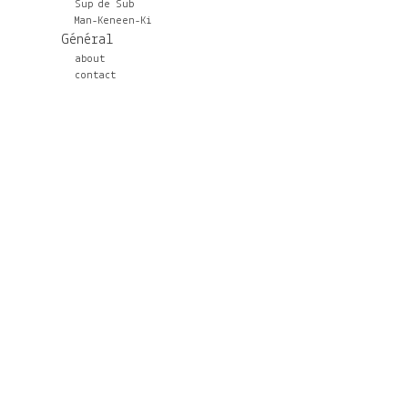
Sup de Sub
Man-Keneen-Ki
Général
about
contact