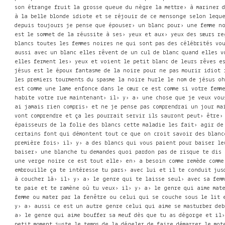
est le sommet de la réussite à ses› yeux et aux› yeux des sœurs r
blancs toutes les femmes noires ne qui sont pas des célébrités vo
aussi avec un blanc elles rêvent de un cul de blanc quand elles v
elles ferment les› yeux et voient le petit blanc de leurs rêves e
jésus est le époux fantasme de la noire pour ne pas mourir idiot 
les premiers tourments du spasme la noire hurle le nom de jésus o
est comme une lame enfonce dans le cœur ce est comme si votre femm
habite votre rue maintenant› il› y› a› une chose que je veux vou
ai jamais rien compris› et ne je pense pas comprendrai un jour ma
vont comprendre et ça les pourrait servir ils sauront peut› être›
épaisseurs de la folie des blancs cette maladie les fait› agir de
certains font qui démontent tout ce que on croit savoir des blanc
première fois› il› y› a des blancs qui vous paient pour baiser le
baiser› une blanche tu demandes quoi pardon pas de risque te dis 
une verge noire ce est tout elle› en› a besoin comme remède comm
embrouille ça te intéresse tu pars› avec lui et il te conduit jus
à coucher là› il› y› a› le genre qui te laisse seul› avec sa femm
te paie et te ramène où tu veux› il› y› a› le genre qui aime mate
femme ou mater par la fenêtre ou celui qui se couche sous le lit 
y› a› aussi ce est un autre genre celui qui aime se masturber deb
a› le genre qui aime bouffer sa meuf dès que tu as dégorge et il
petit moment juste le temps de la dégeler de faire démarrer le mo