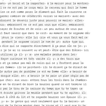
la couronne ce
egardez combien de célébrités noires se marient› avec des
udraient le devenir juste pour pouvoir se marier› elles›
ous› embrassent ne ce est pas vous que elles› embrassent
ssayez de écouter et de voir› un peu autour de vous pur
il faut savoir que dans le coït› au moment de le orgasme dès
h jésus je viens› elle lui crie et vous ça vous fait mal ce
e pendant le orgasme criait le nom de un› autre type qui
s dire qui se rapporte directement à ça pour sûr ne je› y›
is je le ai si souvent vu et peut› être que des frères› ici
 utiliser ça il› y› a› une maladie perdue dans les›
 façon curieuse et très variée il› y› a des trucs que
o et ça remue pas mal de noirs qui se y frottent pour la
urs femmes› ils se pointent› ils te disent ça te dirait de
le autre pas de problème ce est ma femme elle› a besoin de
e drogue elle› en› a besoin je te paie un plan réglo pas de
que chez› eux vous› entrez tous les trois dans la chambre›
e en te disant de bien la bourrer quand ce est termine il
r par le trou de la serrure du temps que tu te tapes sa
et écoute grincer le meuble pendant que tu te agites› il›
out à côté du lit et te regarde bourrer son épouse il› y›
› y› a› le genre qui veut seulement que tu la baises› un
teur de la faire monter dans le rouge et il veut que tu te