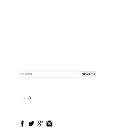
Search
Search
form
en
fr