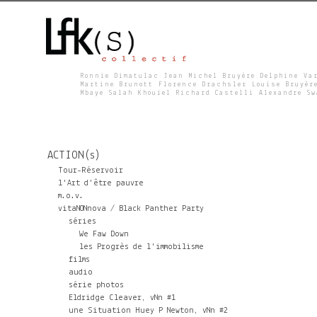
Ronnie Dimatulac Jean Michel Bruyère Delphine Va
Martine Brunott Florence Drachsler Louise Bruyèr
Mbaye Salah Khouiel Richard Castelli Alexandre S
L
F
ACTION(s)
K
Tour-Réservoir
l'Art d'être pauvre
m.o.v.
S
vitaNONnova / Black Panther Party
séries
We Faw Down
les Progrès de l'immobilisme
films
audio
série photos
Eldridge Cleaver, vNn #1
une Situation Huey P Newton, vNn #2