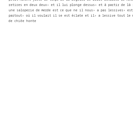
retires en deux deux› et il lui plonge dessus› et à partir de là 
une saloperie de merde est ce que ne il nous› a pas lessives› est
partout› où il voulait il se est éclate et il› a lessive tout le 
de chiée honte