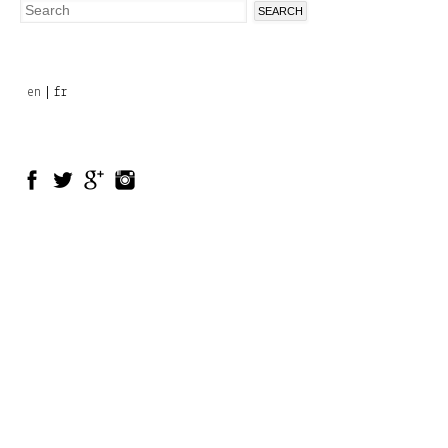
Search
Search
form
en
fr