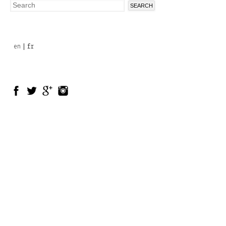
Search
Search
form
en
fr