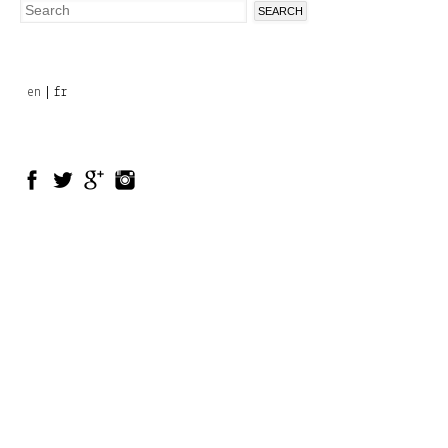
Search
Search
form
en
fr